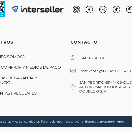
TROS
CONTACTO
NES SOMOS?
541128780896
COMPRAR Y MEDIOS DE PAGO
post.venta@INTERSELLER.C
CAS DE GARANTÍA Y
UCIÓN
SAN PEDRITO 651 - 1406-CIU
AUTONOMA BUENOS AIRES -
DOUBLE G S. A.
NTAS FRECUENTES
a de las y los consumidores. Para reclamos
ingresá acá.
/
Botón de arrepentimiento