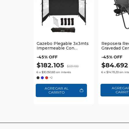
Gazebo Plegable 3x3mts
Reposera Rec
Impermeable Con
Gravedad Ce
Paredes y Bolso Waggs
Estructura Me
-
45
% OFF
-
45
% OFF
Reforzada W
$182.105
$84.69
$331.100
6
x
$30.350,83
sin interés
6
x
$14.115,33
sin int
+2
AGREGAR AL
CARRITO