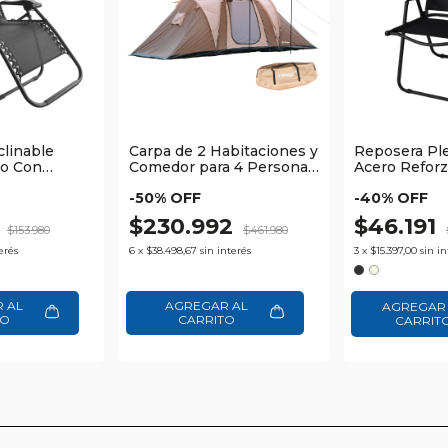
linable
Carpa de 2 Habitaciones y
Reposera Pl
ro Con
Comedor para 4 Personas
Acero Reforz
tálica
Impermeable Waggs
Oxford 600D
-
50
% OFF
-
40
% OFF
aggs
Apoyabrazos
Waggs
2
$230.992
$46.191
$153.980
$461.980
erés
6
x
$38.498,67
sin interés
3
x
$15.397,00
sin in
AGREGAR 
CARRIT