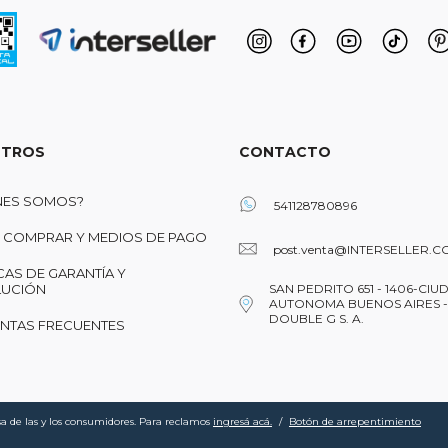
TROS
CONTACTO
NES SOMOS?
541128780896
COMPRAR Y MEDIOS DE PAGO
post.venta@INTERSELLER.C
CAS DE GARANTÍA Y
UCIÓN
SAN PEDRITO 651 - 1406-CIU
AUTONOMA BUENOS AIRES -
DOUBLE G S. A.
NTAS FRECUENTES
a de las y los consumidores. Para reclamos
ingresá acá.
/
Botón de arrepentimiento