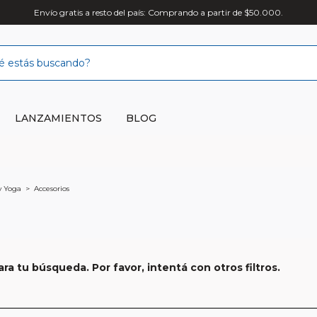
Envío gratis a resto del país: Comprando a partir de $50.000.
LANZAMIENTOS
BLOG
 y Yoga
>
Accesorios
a tu búsqueda. Por favor, intentá con otros filtros.