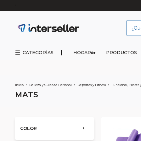
CATEGORÍAS
HOGAR🏡
PRODUCTOS
Inicio
>
Belleza y Cuidado Personal
>
Deportes y Fitness
>
Funcional, Pilates
MATS
COLOR