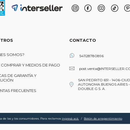
TROS
CONTACTO
NES SOMOS?
541128780896
COMPRAR Y MEDIOS DE PAGO
post.venta@INTERSELLER.C
CAS DE GARANTÍA Y
UCIÓN
SAN PEDRITO 651 - 1406-CIU
AUTONOMA BUENOS AIRES -
DOUBLE G S. A.
NTAS FRECUENTES
a de las y los consumidores. Para reclamos
ingresá acá.
/
Botón de arrepentimiento