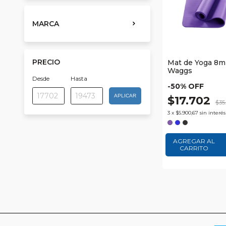
MARCA
PRECIO
Mat de Yoga 8
Waggs
Desde
Hasta
-
50
% OFF
APLICAR
$17.702
$35
3
x
$5.900,67
sin interés
AGREGAR AL
CARRITO