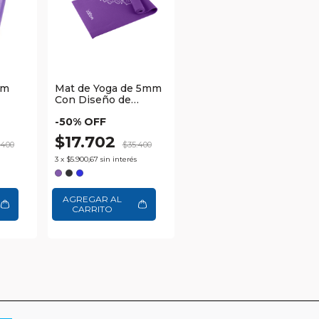
mm
Mat de Yoga de 5mm
Con Diseño de
Mándala Waggs
-
50
% OFF
$17.702
.400
$35.400
3
x
$5.900,67
sin interés
AGREGAR AL
CARRITO