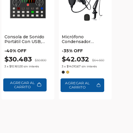
Consola de Sonido
Micrófono
Portátil Con USB,
Condensador
Bluetooth y Efectos
Profesional con
-
40
% OFF
-
35
% OFF
Integrados Waggs
Brazo Waggs
$30.483
$42.032
$50.800
$64.660
3
x
$10.161,00
sin interés
3
x
$14.010,67
sin interés
AGREGAR AL
CARRITO