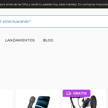
rá antes de las 12hs y recibí tu pedido hoy (días hábiles). En compras mayores
LANZAMIENTOS
BLOG
GRATIS