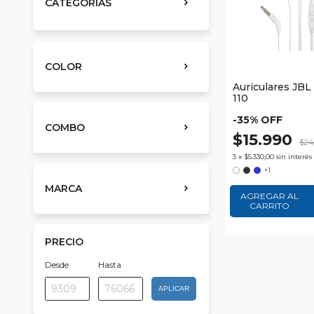
CATEGORÍAS
COLOR
Auriculares JBL
110
-
35
% OFF
COMBO
$15.990
$24
3
x
$5.330,00
sin interés
+1
MARCA
AGREGAR AL
CARRITO
PRECIO
Desde
Hasta
APLICAR