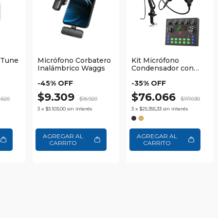
 Tune
Micrófono Corbatero
Kit Micrófono
Inalámbrico Waggs
Condensador con
Brazo Ajustable +
-
45
% OFF
-
35
% OFF
Consola de Sonido
Waggs
$9.309
$76.066
.620
$16.920
$117.030
3
x
$3.103,00
sin interés
3
x
$25.355,33
sin interés
AGREGAR AL
AGREGAR AL
CARRITO
CARRITO