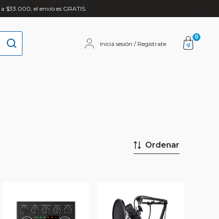
 a $33.000, el envío es GRATIS.
0
Iniciá sesión / Registrate
Ordenar