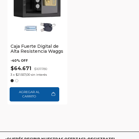
Caja Fuerte Digital de
Alta Resistencia Waggs
-
40
% OFF
$64.671
$107.780
3
x
$21.557,00
sin interés
AGREGAR AL
CARRITO