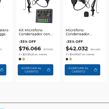
atero
Kit Micrófono
Micrófono
ggs
Condensador con
Condensador
Brazo Ajustable +
Profesional con
-
35
% OFF
-
35
% OFF
Consola de Sonido
Brazo Waggs
Waggs
$76.066
$42.032
20
$117.030
$64.660
3
x
$25.355,33
sin interés
3
x
$14.010,67
sin interés
AGREGAR AL
AGREGAR AL
CARRITO
CARRITO