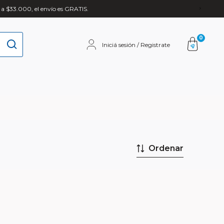
 a $33.000, el envío es GRATIS.
0
Iniciá sesión / Registrate
Ordenar