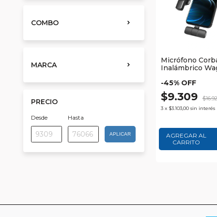
COMBO
Micrófono Corb
MARCA
Inalámbrico Wa
-
45
% OFF
$9.309
$16.9
PRECIO
3
x
$3.103,00
sin interés
Desde
Hasta
APLICAR
AGREGAR AL
CARRITO