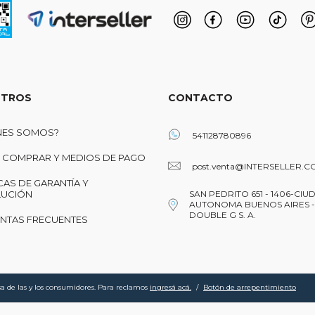
TROS
CONTACTO
NES SOMOS?
541128780896
COMPRAR Y MEDIOS DE PAGO
post.venta@INTERSELLER.C
CAS DE GARANTÍA Y
UCIÓN
SAN PEDRITO 651 - 1406-CIU
AUTONOMA BUENOS AIRES -
DOUBLE G S. A.
NTAS FRECUENTES
a de las y los consumidores. Para reclamos
ingresá acá.
/
Botón de arrepentimiento