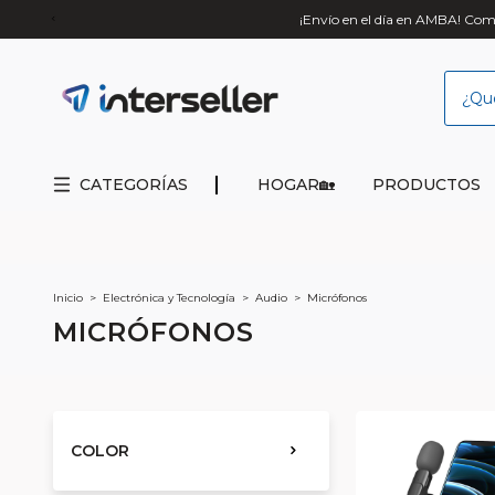
¡Envío en el día en AMBA! Comp
CATEGORÍAS
HOGAR🏡
PRODUCTOS
Inicio
>
Electrónica y Tecnología
>
Audio
>
Micrófonos
MICRÓFONOS
COLOR