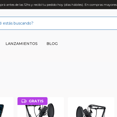
rá antes de las 12hs y recibí tu pedido hoy (días hábiles). En compras mayores
LANZAMIENTOS
BLOG
GRATIS