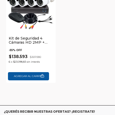
Kit de Seguridad 4
Cámaras HD 2MP +
DVR y Visión Nocturna
Waggs
-
55
% OFF
$138.593
$307.980
6
x
$23.098,83
sin interés
¿QUERÉS RECIBIR NUESTRAS OFERTAS? ¡REGISTRATE!