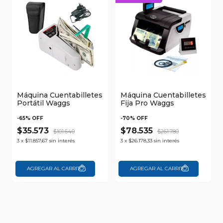
Máquina Cuentabilletes
Máquina Cuentabilletes
Portátil Waggs
Fija Pro Waggs
-
65
% OFF
-
70
% OFF
$35.573
$78.535
$101.640
$261.780
3
x
$11.857,67
sin interés
3
x
$26.178,33
sin interés