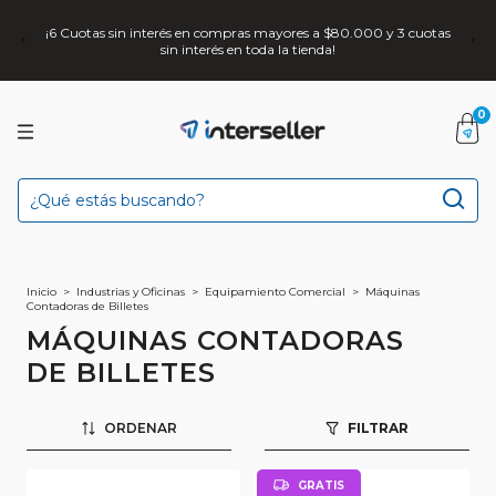
¡6 Cuotas sin interés en compras mayores a $80.000 y 3 cuotas
sin interés en toda la tienda!
0
Inicio
>
Industrias y Oficinas
>
Equipamiento Comercial
>
Máquinas
Contadoras de Billetes
MÁQUINAS CONTADORAS
DE BILLETES
ORDENAR
FILTRAR
GRATIS