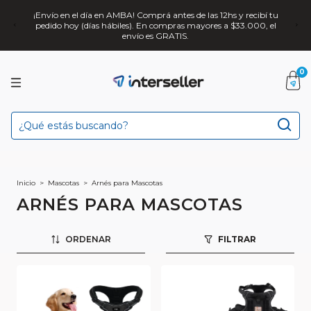
¡Envío en el día en AMBA! Comprá antes de las 12hs y recibí tu
pedido hoy (días hábiles). En compras mayores a $33.000, el
envío es GRATIS.
0
Inicio
>
Mascotas
>
Arnés para Mascotas
ARNÉS PARA MASCOTAS
ORDENAR
FILTRAR