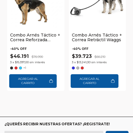
Combo Arnés Táctico +
Combo Arnés Táctico +
Correa Reforzada
Correa Retráctil Waggs
Reflectiva Waggs
-
40
% OFF
-
40
% OFF
$46.191
$39.723
$76.990
$66.210
3
x
$15.397,00
sin interés
3
x
$13.241,00
sin interés
+1
AGREGAR AL
AGREGAR AL
CARRITO
CARRITO
¿QUERÉS RECIBIR NUESTRAS OFERTAS? ¡REGISTRATE!