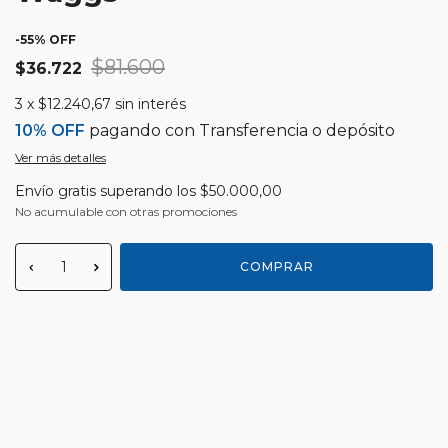
-
55
% OFF
$81.600
$36.722
3
x
$12.240,67
sin interés
10% OFF
pagando con Transferencia o depósito
Ver más detalles
Envío gratis
superando los
$50.000,00
No acumulable con otras promociones
Medios de envío
CAMBIAR CP
Entregas para el CP:
CALCULAR