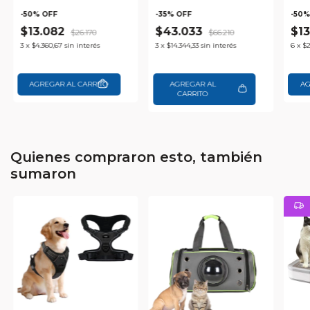
Automático
Para Mascotas Waggs
Int
Antivuelco Para
Mas
-
50
% OFF
-
35
% OFF
-
50
%
Mascotas Waggs
y C
$13.082
$43.033
$1
$26.170
$66.210
Wa
3
x
$4.360,67
sin interés
3
x
$14.344,33
sin interés
6
x
$2
AGREGAR AL
CARRITO
Quienes compraron esto, también
sumaron