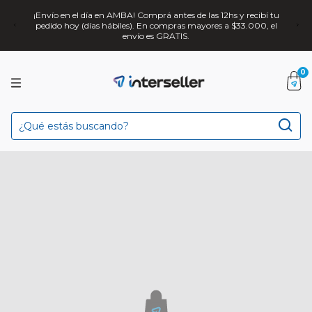
¡Envío en el día en AMBA! Comprá antes de las 12hs y recibí tu
pedido hoy (días hábiles). En compras mayores a $33.000, el
envío es GRATIS.
0