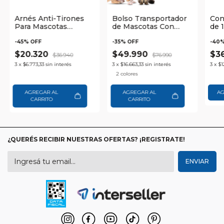
Arnés Anti-Tirones
Bolso Transportador
Con
Para Mascotas
de Mascotas Con
de 
Ajustable y Reflectivo
Visor Waggs
de 
Waggs
Tap
-
45
% OFF
-
35
% OFF
-
40
%
$20.320
$49.990
$3
$36.940
$76.990
3
x
$6.773,33
sin interés
3
x
$16.663,33
sin interés
3
x
$1
2 colores
AGREGAR AL
AGREGAR AL
CARRITO
CARRITO
¿QUERÉS RECIBIR NUESTRAS OFERTAS? ¡REGISTRATE!