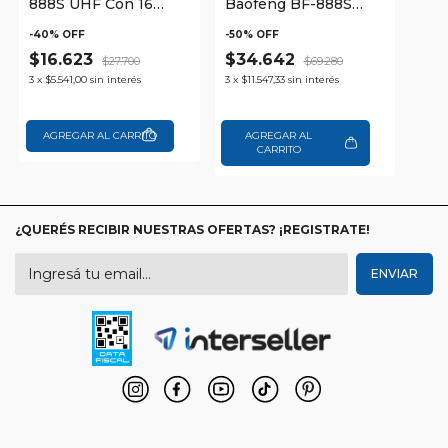
888S UHF Con 16
Baofeng BF-888S
Canales 5W y Batería
UHF Con 16 Canales
1500mAh
5W y Batería
-
40
% OFF
-
50
% OFF
1500mAh
$16.623
$34.642
$27.700
$69.280
3
x
$5.541,00
sin interés
3
x
$11.547,33
sin interés
AGREGAR AL
CARRITO
¿QUERÉS RECIBIR NUESTRAS OFERTAS? ¡REGISTRATE!