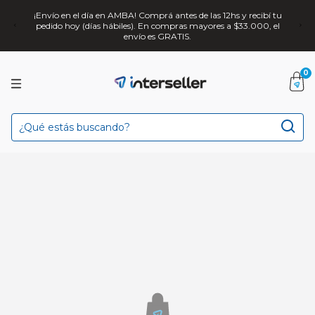
¡Envío en el día en AMBA! Comprá antes de las 12hs y recibí tu
pedido hoy (días hábiles). En compras mayores a $33.000, el
envío es GRATIS.
0