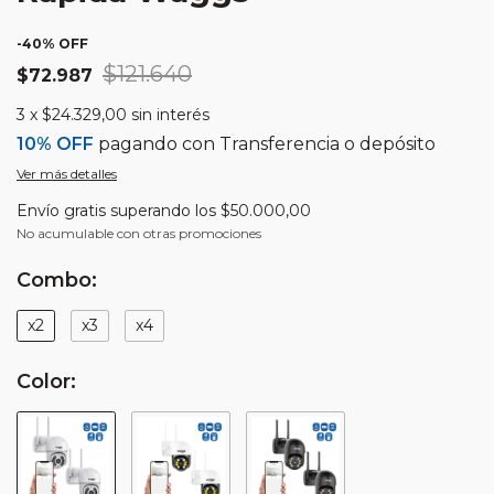
-
40
% OFF
$121.640
$72.987
3
x
$24.329,00
sin interés
10% OFF
pagando con Transferencia o depósito
Ver más detalles
Envío gratis
superando los
$50.000,00
No acumulable con otras promociones
Combo:
x2
x3
x4
Color: