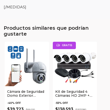
[/MEDIDAS]
Productos similares que podrían
gustarte
GRATIS
Cámara de Seguridad
Kit de Seguridad 4
Domo Exterior
Cámaras HD 2MP +
Conexión WiFi Waggs
DVR y Visión
Nocturna Waggs
-
40
% OFF
-
55
% OFF
$39.723
$138.593
$66.210
$307.980