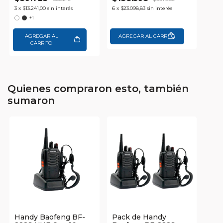
3
x
$13.241,00
sin interés
6
x
$23.098,83
sin interés
+1
AGREGAR AL
CARRITO
Quienes compraron esto, también
sumaron
Handy Baofeng BF-
Pack de Handy