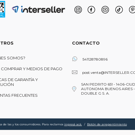
TROS
CONTACTO
NES SOMOS?
541128780896
COMPRAR Y MEDIOS DE PAGO
post.venta@INTERSELLER.C
CAS DE GARANTÍA Y
UCIÓN
SAN PEDRITO 651 - 1406-CIU
AUTONOMA BUENOS AIRES -
DOUBLE G S. A.
NTAS FRECUENTES
a de las y los consumidores. Para reclamos
ingresá acá.
/
Botón de arrepentimiento