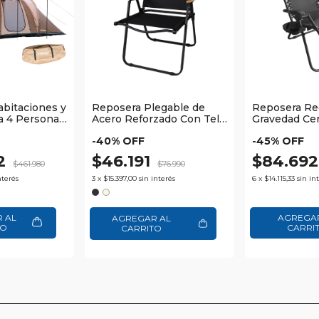
abitaciones y
Reposera Plegable de
Reposera Re
a 4 Personas
Acero Reforzado Con Tela
Gravedad Ce
e Waggs
Oxford 600D y
Estructura M
-
40
% OFF
-
45
% OFF
Apoyabrazos de Madera
Reforzada W
Waggs
92
$46.191
$84.69
$461.980
$76.990
nterés
3
x
$15.397,00
sin interés
6
x
$14.115,33
sin in
AGREGAR AL
CARRITO