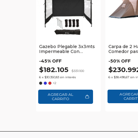
Gazebo Plegable 3x3mts
Carpa de 2 H
Impermeable Con
Comedor par
Paredes y Bolso Waggs
Impermeabl
-
45
% OFF
-
50
% OFF
$182.105
$230.9
$331.100
6
x
$30.350,83
sin interés
6
x
$38.498,67
sin i
+2
AGREGAR AL
CARRITO