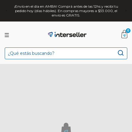
¡Envío en el día en AMBA! Comprá antes de las 12hs y recibí tu
pedido hoy (días hábiles). En compras mayores a $33.000, el
envío es GRATIS.
0