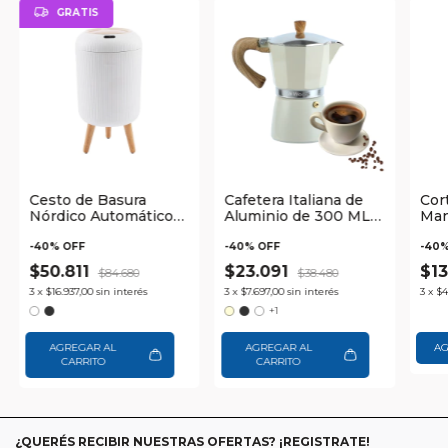
GRATIS
Cesto de Basura
Cafetera Italiana de
Cor
Nórdico Automático
Aluminio de 300 ML
Man
Con Sensor
Waggs
Wa
Inteligente Waggs
-
40
% OFF
-
40
% OFF
-
40
%
$50.811
$23.091
$13
$84.680
$38.480
3
x
$16.937,00
sin interés
3
x
$7.697,00
sin interés
3
x
$4
+1
AGREGAR AL
AGREGAR AL
CARRITO
CARRITO
¿QUERÉS RECIBIR NUESTRAS OFERTAS? ¡REGISTRATE!