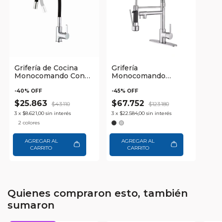
Grifería de Cocina
Grifería
Monocomando Con
Monocomando
Cuello Flexible Tipo
Extensible con Pico
Cisne Waggs
Giratorio y Flexible
-
40
% OFF
-
45
% OFF
Waggs
$25.863
$67.752
$43.110
$123.180
3
x
$8.621,00
sin interés
3
x
$22.584,00
sin interés
2 colores
AGREGAR AL
AGREGAR AL
CARRITO
CARRITO
Quienes compraron esto, también
sumaron