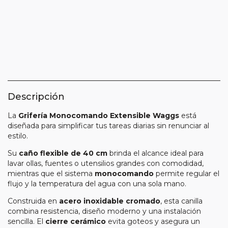
Medios de envío
CAMBIAR CP
Entregas para el CP:
CALCULAR
Descripción
La
Grifería Monocomando Extensible Waggs
está
diseñada para simplificar tus tareas diarias sin renunciar al
estilo.
Su
caño flexible de 40 cm
brinda el alcance ideal para
lavar ollas, fuentes o utensilios grandes con comodidad,
mientras que el sistema
monocomando
permite regular el
flujo y la temperatura del agua con una sola mano.
Construida en
acero inoxidable cromado
, esta canilla
combina resistencia, diseño moderno y una instalación
sencilla. El
cierre cerámico
evita goteos y asegura un