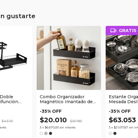
an gustarte
GRATIS
 Doble
Combo Organizador
Estante Orga
ifunción
Magnético Imantado de
Mesada Desl
Hierro Waggs
Expandible 
-
35
% OFF
-
35
% OFF
Waggs
3
$20.010
$63.053
$43.110
$30.780
terés
3
x
$6.670,00
sin interés
3
x
$21.017,67
sin in