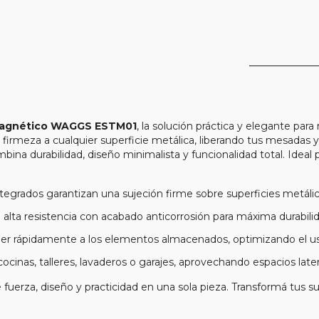
magnético WAGGS ESTM01
, la solución práctica y elegante pa
 firmeza a cualquier superficie metálica, liberando tus mesadas 
mbina durabilidad, diseño minimalista y funcionalidad total. Ideal 
ntegrados garantizan una sujeción firme sobre superficies metáli
e alta resistencia con acabado anticorrosión para máxima durabili
er rápidamente a los elementos almacenados, optimizando el uso
 cocinas, talleres, lavaderos o garajes, aprovechando espacios late
za, diseño y practicidad en una sola pieza. Transformá tus super