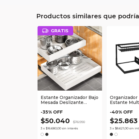
Productos similares que podrí
GRATIS
Estante Organizador Bajo
Organizador
Mesada Deslizante
Estante Mult
Expandible Waggs
Waggs
-
35
% OFF
-
40
% OFF
$50.040
$25.86
$76.990
3
x
$16.680,00
sin interés
3
x
$8.621,00
sin in