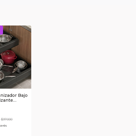
nizador Bajo
izante
40-70cm
$97.000
terés