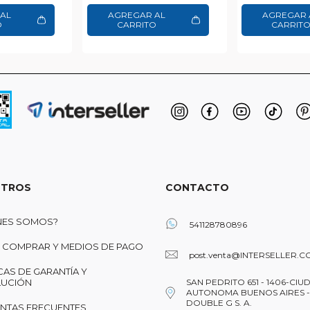
AL
AGREGAR AL
AGREGAR 
O
CARRITO
CARRIT
TROS
CONTACTO
NES SOMOS?
541128780896
COMPRAR Y MEDIOS DE PAGO
post.venta@INTERSELLER.C
CAS DE GARANTÍA Y
UCIÓN
SAN PEDRITO 651 - 1406-CIU
AUTONOMA BUENOS AIRES -
DOUBLE G S. A.
NTAS FRECUENTES