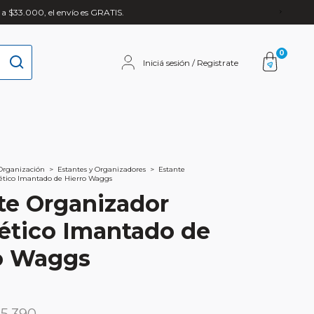
 a $33.000, el envío es GRATIS.
0
Iniciá sesión / Registrate
Organización
>
Estantes y Organizadores
>
Estante
tico Imantado de Hierro Waggs
te Organizador
tico Imantado de
o Waggs