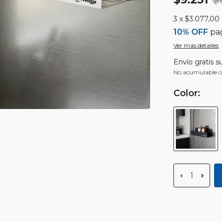
$
3
x
$3.077,00
10% OFF
pag
Ver más detalles
Envío gratis
s
No acumulable c
Color:
Medios de e
Entregas para el