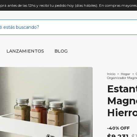
rá antes de las 12hs y recibí tu pedido hoy (días hábiles). En compras mayores
LANZAMIENTOS
BLOG
Inicio
>
Hogar
>
Organizador Magné
Estan
Magné
Hierr
-
40
% OFF
$9.231