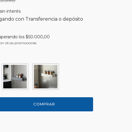
15.390
sin interés
ando con Transferencia o depósito
uperando los
$50.000,00
on otras promociones
nvío
CAMBIAR CP
 CP:
CALCULAR