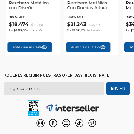
Perchero Metálico
Perchero Metálico
Per
con Diseño
Con Ruedas Altura
Met
Resistente y
Regulable y Estante
Infe
Funcional Waggs
Inferior Waggs
Cap
-
60
% OFF
-
40
% OFF
-
50
%
Fác
$18.474
$21.243
$3
$46.180
$35.400
3
x
$6.158,00
sin interés
3
x
$7.081,00
sin interés
3
x
$1
¿QUERÉS RECIBIR NUESTRAS OFERTAS? ¡REGISTRATE!