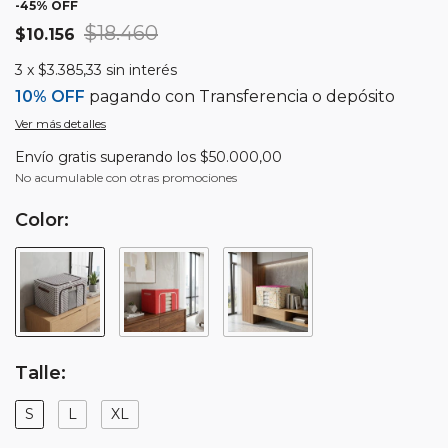
-
45
% OFF
$18.460
$10.156
3
x
$3.385,33
sin interés
10% OFF
pagando con Transferencia o depósito
Ver más detalles
Envío gratis
superando los
$50.000,00
No acumulable con otras promociones
Color:
Talle:
S
L
XL