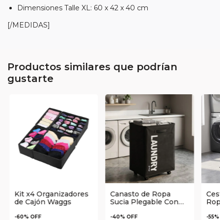
Dimensiones Talle XL: 60 x 42 x 40 cm
[/MEDIDAS]
Productos similares que podrían
gustarte
Kit x4 Organizadores
Canasto de Ropa
Ces
de Cajón Waggs
Sucia Plegable Con
Rop
Ruedas y Asa
Liv
Reforzada Waggs
-
60
% OFF
-
40
% OFF
-
55
%