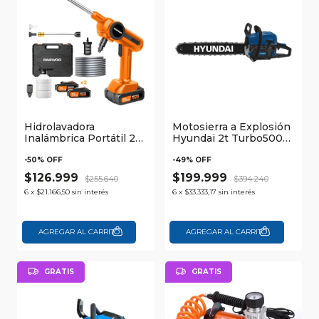
Hidrolavadora
Motosierra a Explosión
Inalámbrica Portátil 21V
Hyundai 2t Turbo500
Con Accesorios
52cc con Espada de
Daewoo
50cm
-
50
% OFF
-
49
% OFF
$126.999
$199.999
$255.640
$394.240
6
x
$21.166,50
sin interés
6
x
$33.333,17
sin interés
GRATIS
GRATIS