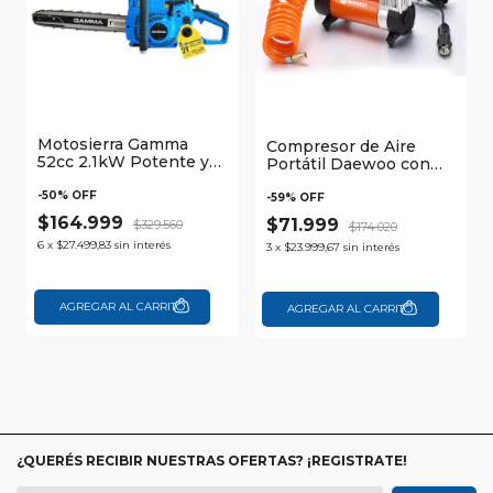
Motosierra Gamma
Compresor de Aire
52cc 2.1kW Potente y
Portátil Daewoo con
Fácil de Usar
Maletin
-
50
% OFF
-
59
% OFF
$164.999
$71.999
$329.560
$174.020
6
x
$27.499,83
sin interés
3
x
$23.999,67
sin interés
¿QUERÉS RECIBIR NUESTRAS OFERTAS? ¡REGISTRATE!