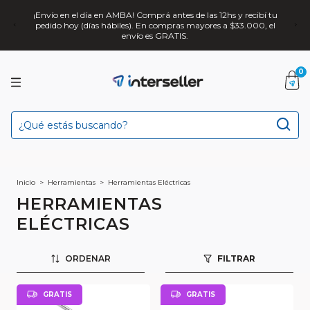
¡Envío en el día en AMBA! Comprá antes de las 12hs y recibí tu
pedido hoy (días hábiles). En compras mayores a $33.000, el
envío es GRATIS.
0
Inicio
>
Herramientas
>
Herramientas Eléctricas
HERRAMIENTAS
ELÉCTRICAS
ORDENAR
FILTRAR
GRATIS
GRATIS