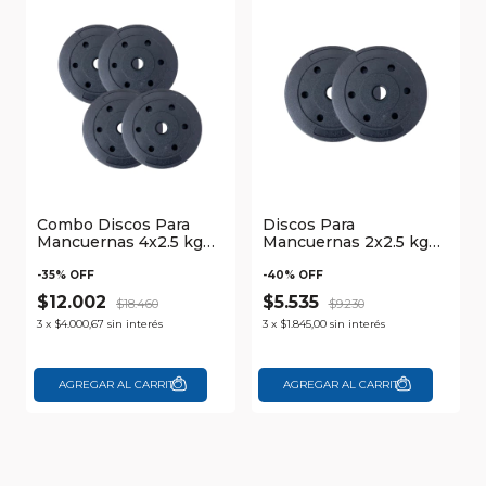
Combo Discos Para
Discos Para
Mancuernas 4x2.5 kg
Mancuernas 2x2.5 kg
Waggs
Waggs
-
35
% OFF
-
40
% OFF
$12.002
$5.535
$18.460
$9.230
3
x
$4.000,67
sin interés
3
x
$1.845,00
sin interés