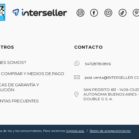
TROS
CONTACTO
NES SOMOS?
541128780896
COMPRAR Y MEDIOS DE PAGO
post.venta@INTERSELLER.C
CAS DE GARANTÍA Y
UCIÓN
SAN PEDRITO 651 - 1406-CIU
AUTONOMA BUENOS AIRES -
DOUBLE G S. A.
NTAS FRECUENTES
a de las y los consumidores. Para reclamos
ingresá acá.
/
Botón de arrepentimiento