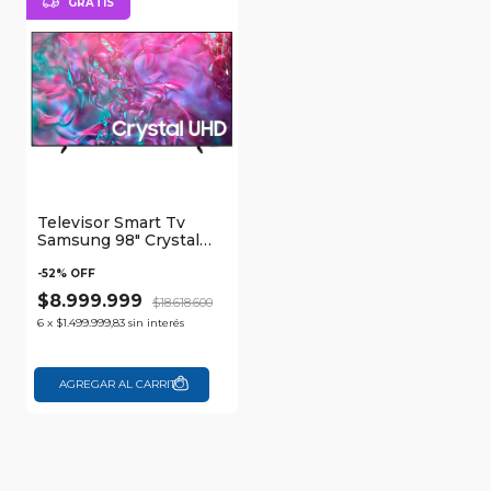
GRATIS
Televisor Smart Tv
Samsung 98" Crystal
UHD Du9000 4k Tizen
Os
-
52
% OFF
$8.999.999
$18.618.600
6
x
$1.499.999,83
sin interés